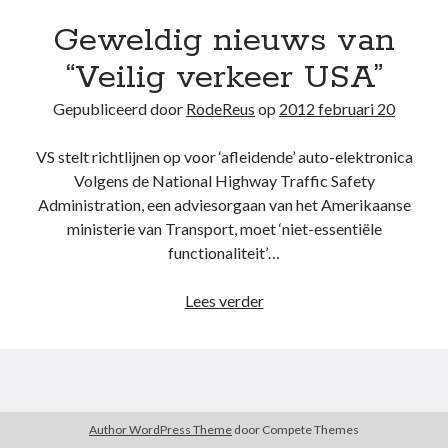
Belangrijk !
Geweldig nieuws van
Binnenland
Buitenland
“Veilig verkeer USA”
Demonstratie
Economie
Gepubliceerd door
RodeReus
op
2012 februari 20
Facebook Archief
Fictie & Feit
VS stelt richtlijnen op voor ‘afleidende’ auto-elektronica
Filmhuis
Volgens de National Highway Traffic Safety
Natuur
Administration, een adviesorgaan van het Amerikaanse
OESO
ministerie van Transport, moet ‘niet-essentiële
Pensioen fondsen
functionaliteit’…
Plaatjesboek
Politiek
Geweldig
Lees verder
Samenleving
nieuws
Veiligheid
van
Verkeer
“Veilig
wapenhandel
verkeer
Winst
USA”
Author WordPress Theme
door Compete Themes