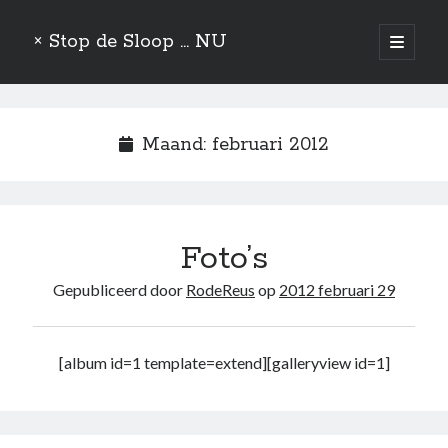
× Stop de Sloop ... NU
open
primair
Zijbalk
menu
Hoe Rutte nog snel even de Data van de WA-jong manipuleert
PVV voelt zich Gesmurfd
Maand:
februari 2012
Mededogen Maakt Mensen Mooier…
Opstelten Participiert
De verkeerde Handelsgeest
Foto’s
Zoeken
Gepubliceerd door
RodeReus
op
2012 februari 29
Zoeken
Aandelen
[album id=1 template=extend][galleryview id=1]
Actie
Algemeen
Asperger