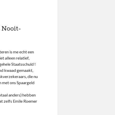
 Nooit-
eren is me echt een
t alleen relatief,
ehele Staatsschuld !
end kwaad gemaakt,
kverzekeraars, die nu
en met ons Spaargeld
otaal anders) hebben
dat zelfs Emile Roemer