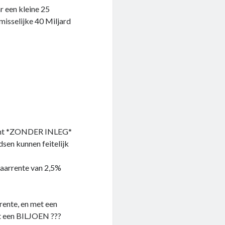
 een kleine 25
misselijke 40 Miljard
ement *ZONDER INLEG*
dsen kunnen feitelijk
paarrente van 2,5%
 rente, en met een
et een BILJOEN ???