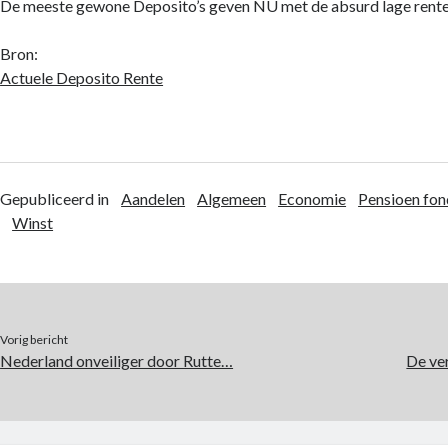
De meeste gewone Deposito’s geven NU met de absurd lage rente
Bron:
Actuele Deposito Rente
Gepubliceerd in
Aandelen
Algemeen
Economie
Pensioen fo
Winst
Vorig bericht
Nederland onveiliger door Rutte…
De ve