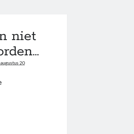
 niet
orden…
augustus 20
e