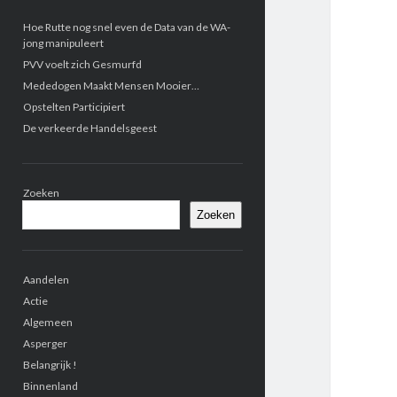
Zijbalk
Hoe Rutte nog snel even de Data van de WA-
jong manipuleert
PVV voelt zich Gesmurfd
Mededogen Maakt Mensen Mooier…
Opstelten Participiert
De verkeerde Handelsgeest
Zoeken
Zoeken
Aandelen
Actie
Algemeen
Asperger
Belangrijk !
Binnenland