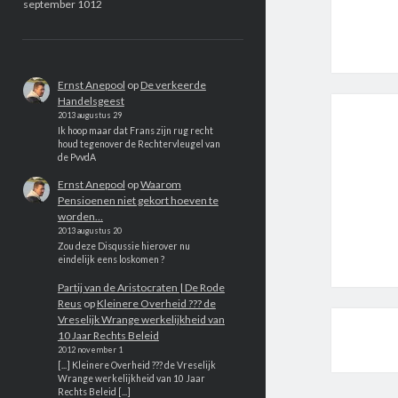
september 1012
Ernst Anepool
op
De verkeerde
Handelsgeest
2013 augustus 29
Ik hoop maar dat Frans zijn rug recht
houd tegenover de Rechtervleugel van
de PvvdA
Ernst Anepool
op
Waarom
Pensioenen niet gekort hoeven te
worden…
2013 augustus 20
Zou deze Disqussie hierover nu
eindelijk eens loskomen ?
Partij van de Aristocraten | De Rode
Reus
op
Kleinere Overheid ??? de
Vreselijk Wrange werkelijkheid van
10 Jaar Rechts Beleid
2012 november 1
[...] Kleinere Overheid ??? de Vreselijk
Wrange werkelijkheid van 10 Jaar
Rechts Beleid [...]