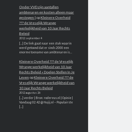
Onder VVD zijn aantallen
ambtenaren en kosten alleen maar
gestegen |
op
Kleinere Overheid
??? de Vreselijk Wrange
werkelijkheid van 10 Jaar Rechts
Beleid
2012 september 4
[...] De link gaat naar een stuk waarin
werd getoond dat er sinds 2000 een
enorme toename van ambtenaren is…
Kleinere Overheid ??? de Vreselijk
Wrange werkelijkheid van 10 Jaar
Rechts Beleid « Doelen Stellen In Je
Leven
op
Kleinere Overheid ??? de
Vreselijk Wrange werkelijkheid van
10 Jaar Rechts Beleid
2012 augustus 26
[...] verder | Bron: rodereus.nl | Opinie |
Vandaag 02:42 @ Nujij.nl – Populairste
[...]