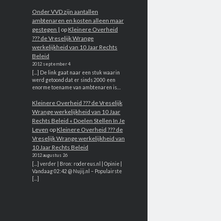
Onder VVD zijn aantallen
ambtenaren en kosten alleen maar
gestegen |
op
Kleinere Overheid
??? de Vreselijk Wrange
werkelijkheid van 10 Jaar Rechts
Beleid
2012 september 4
[...] De link gaat naar een stuk waarin
werd getoond dat er sinds 2000 een
enorme toename van ambtenaren is…
Kleinere Overheid ??? de Vreselijk
Wrange werkelijkheid van 10 Jaar
Rechts Beleid « Doelen Stellen In Je
Leven
op
Kleinere Overheid ??? de
Vreselijk Wrange werkelijkheid van
10 Jaar Rechts Beleid
2012 augustus 26
[...] verder | Bron: rodereus.nl | Opinie |
Vandaag 02:42 @ Nujij.nl – Populairste
[...]