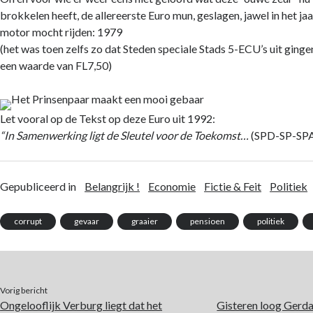
brokkelen heeft, de allereerste Euro mun, geslagen, jawel in het jaa
motor mocht rijden: 1979
(het was toen zelfs zo dat Steden speciale Stads 5-ECU’s uit ginge
een waarde van FL7,50)
Let vooral op de Tekst op deze Euro uit 1992:
“In Samenwerking ligt de Sleutel voor de Toekomst…
(SPD-SP-SP
Gepubliceerd in
Belangrijk !
Economie
Fictie & Feit
Politiek
corrupt
gevaar
graaier
pensioen
politiek
Vorig bericht
Ongelooflijk Verburg liegt dat het
Gisteren loog Gerd