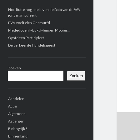
Zijbalk
Hoe Rutte nog snel even de Data van de WA-
jong manipuleert
PVV voelt zich Gesmurfd
Mededogen Maakt Mensen Mooier…
Opstelten Participiert
De verkeerde Handelsgeest
Zoeken
Zoeken
Aandelen
Actie
Algemeen
Asperger
Belangrijk !
Binnenland