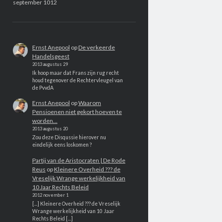
september 1012
Ernst Anepool
op
De verkeerde
Handelsgeest
2013 augustus 29
Ik hoop maar dat Frans zijn rug recht
houd tegenover de Rechtervleugel van
de PvvdA
Ernst Anepool
op
Waarom
Pensioenen niet gekort hoeven te
worden…
2013 augustus 20
Zou deze Disqussie hierover nu
eindelijk eens loskomen ?
Partij van de Aristocraten | De Rode
Reus
op
Kleinere Overheid ??? de
Vreselijk Wrange werkelijkheid van
10 Jaar Rechts Beleid
2012 november 1
[...] Kleinere Overheid ??? de Vreselijk
Wrange werkelijkheid van 10 Jaar
Rechts Beleid [...]