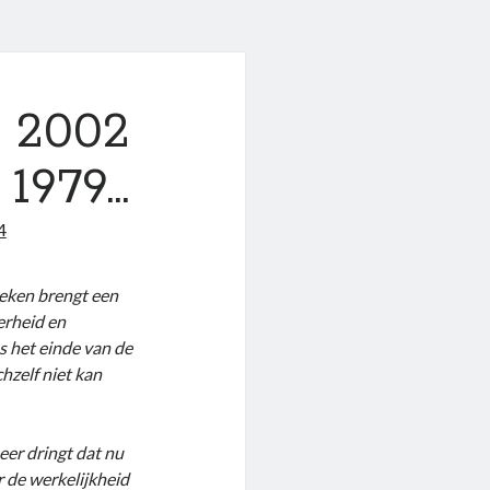
n 2002
 1979…
4
reken brengt een
erheid en
ens het einde van de
hzelf niet kan
eer dringt dat nu
r de werkelijkheid