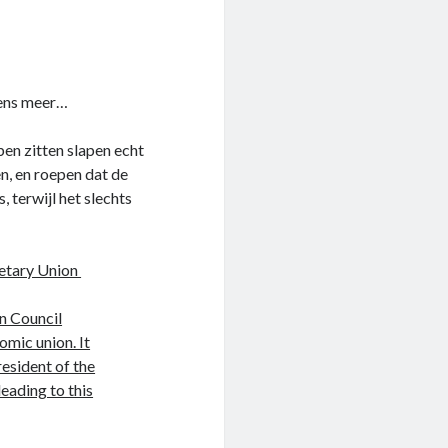
eens meer…
ben zitten slapen echt
n, en roepen dat de
 terwijl het slechts
etary Union
n Council
omic union. It
esident of the
eading to this