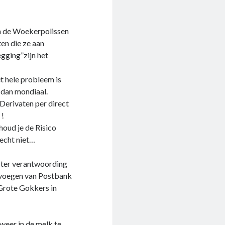
jn de Woekerpolissen
en die ze aan
gging”zijn het
t hele probleem is
r dan mondiaal.
erivaten per direct
 !
houd je de Risico
 echt niet…
 ter verantwoording
envoegen van Postbank
Grote Gokkers in
weer in de melk te