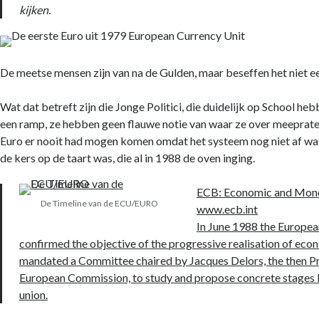
kijken.
De meetse mensen zijn van na de Gulden, maar beseffen het niet 
Wat dat betreft zijn die Jonge Politici, die duidelijk op School heb
een ramp, ze hebben geen flauwe notie van waar ze over meeprate
Euro er nooit had mogen komen omdat het systeem nog niet af was,
de kers op de taart was, die al in 1988 de oven inging.
ECB: Economic and Mon
De Timeline van de ECU/EURO
www.ecb.int
In June 1988 the Europea
confirmed the objective of the progressive realisation of econ
mandated a Committee chaired by Jacques Delors, the then Pr
European Commission, to study and propose concrete stages l
union.