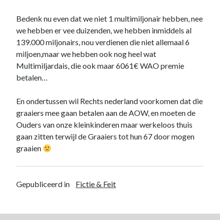
februari 2012
november 2011
Bedenk nu even dat we niet 1 multimiljonair hebben, nee
september 1012
we hebben er vee duizenden, we hebben inmiddels al
139.000 miljonairs, nou verdienen die niet allemaal 6
miljoen,maar we hebben ook nog heel wat
Multimiljardais, die ook maar 6061€ WAO premie
Ernst Anepool
op
De verkeerde Handelsgeest
betalen…
2013 augustus 29
Ik hoop maar dat Frans zijn rug recht houd tegenover de
Rechtervleugel van de PvvdA
En ondertussen wil Rechts nederland voorkomen dat die
Ernst Anepool
op
Waarom Pensioenen niet gekort hoeven te
graaiers mee gaan betalen aan de AOW, en moeten de
worden…
Ouders van onze kleinkinderen maar werkeloos thuis
2013 augustus 20
Zou deze Disqussie hierover nu eindelijk eens loskomen ?
gaan zitten terwijl de Graaiers tot hun 67 door mogen
graaien
Partij van de Aristocraten | De Rode Reus
op
Kleinere
Overheid ??? de Vreselijk Wrange werkelijkheid van 10 Jaar
Rechts Beleid
2012 november 1
Gepubliceerd in
Fictie & Feit
[...] Kleinere Overheid ??? de Vreselijk Wrange werkelijkheid van 10
Jaar Rechts Beleid [...]
Onder VVD zijn aantallen ambtenaren en kosten alleen maar
gestegen |
op
Kleinere Overheid ??? de Vreselijk Wrange