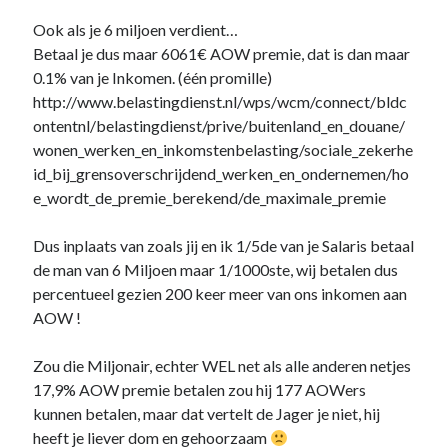
Ook als je 6 miljoen verdient…
februari 2019
Betaal je dus maar 6061€ AOW premie, dat is dan maar
maart 2014
0.1% van je Inkomen. (één promille)
november 2013
http://www.belastingdienst.nl/wps/wcm/connect/bldc
oktober 2013
ontentnl/belastingdienst/prive/buitenland_en_douane/
augustus 2013
wonen_werken_en_inkomstenbelasting/sociale_zekerhe
juli 2013
id_bij_grensoverschrijdend_werken_en_ondernemen/ho
maart 2013
e_wordt_de_premie_berekend/de_maximale_premie
februari 2013
december 2012
Dus inplaats van zoals jij en ik 1/5de van je Salaris betaal
november 2012
de man van 6 Miljoen maar 1/1000ste, wij betalen dus
oktober 2012
percentueel gezien 200 keer meer van ons inkomen aan
september 2012
AOW !
augustus 2012
juli 2012
Zou die Miljonair, echter WEL net als alle anderen netjes
juni 2012
17,9% AOW premie betalen zou hij 177 AOWers
mei 2012
kunnen betalen, maar dat vertelt de Jager je niet, hij
april 2012
heeft je liever dom en gehoorzaam