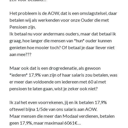
Belangrijk !
Binnenland
Het probleem is de AOW, dat is een omslagstelsel, daar
Buitenland
betalen wij als werkenden voor onze Ouder die met
Demonstratie
Pensioen zijn.
Economie
Ik betaal nu voor andermans ouders, maar dat betaal ik
Facebook Archief
graag, hoe langer die mensen van *hun* ouder kunnen
Fictie & Feit
genieten hoe mooier toch? Of betaal je daar liever niet
Filmhuis
aan mee???
Natuur
OESO
Maar ook dat is een drogredenatie, als gewoon
Pensioen fondsen
*iederen* 17,9% van zijn of haar salaris zou betalen, was
Plaatjesboek
er meer dan voldoende om iedereen met 60 al met
Politiek
pensioen te laten gaan, wist je zeker ook niet?
Samenleving
Veiligheid
Ik zal het even voorrekenen, jij en ik betalen 17,9%
Verkeer
oftewel bijna 1/5de van ons salaris aan AOW.
wapenhandel
Maar mensen die meer dan Modaal verdienen, betalen
Winst
geen 17,9%, maar maximaal 6061€…