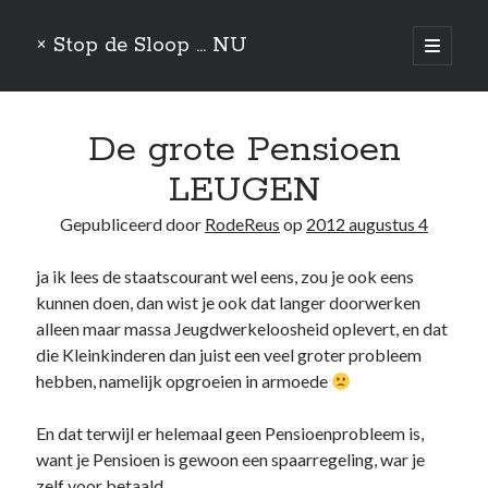
× Stop de Sloop ... NU
open
primair
Zijbalk
menu
Hoe Rutte nog snel even de Data van de WA-jong manipuleert
PVV voelt zich Gesmurfd
De grote Pensioen
Mededogen Maakt Mensen Mooier…
LEUGEN
Opstelten Participiert
De verkeerde Handelsgeest
Gepubliceerd door
RodeReus
op
2012 augustus 4
ja ik lees de staatscourant wel eens, zou je ook eens
Zoeken
kunnen doen, dan wist je ook dat langer doorwerken
Zoeken
alleen maar massa Jeugdwerkeloosheid oplevert, en dat
die Kleinkinderen dan juist een veel groter probleem
hebben, namelijk opgroeien in armoede
Aandelen
Actie
En dat terwijl er helemaal geen Pensioenprobleem is,
Algemeen
want je Pensioen is gewoon een spaarregeling, war je
Asperger
zelf voor betaald…