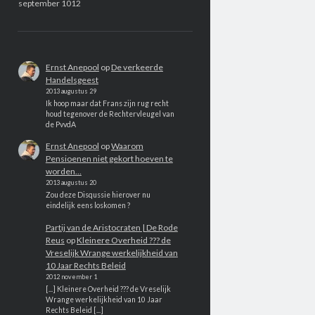
september 1012
Ernst Anepool
op
De verkeerde
Handelsgeest
2013 augustus 29
Ik hoop maar dat Frans zijn rug recht
houd tegenover de Rechtervleugel van
de PvvdA
Ernst Anepool
op
Waarom
Pensioenen niet gekort hoeven te
worden…
2013 augustus 20
Zou deze Disqussie hierover nu
eindelijk eens loskomen ?
Partij van de Aristocraten | De Rode
Reus
op
Kleinere Overheid ??? de
Vreselijk Wrange werkelijkheid van
10 Jaar Rechts Beleid
2012 november 1
[...] Kleinere Overheid ??? de Vreselijk
Wrange werkelijkheid van 10 Jaar
Rechts Beleid [...]