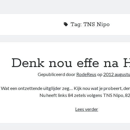
Tag:
TNS Nipo
Denk nou effe na H
Gepubliceerd door
RodeReus
op
2012 augustu
Wat een ontzettende uitglijder zeg… Kijk nou wat je probeert, denk
Nu heeft links 84 zetels volgens TNS Nipo, 8
Denk
Lees verder
nou
effe
na