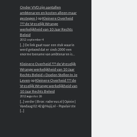
Onder VVD zijn aantallen
ambtenaren en kosten alleen maar
gestegen |
op
Kleinere Overheid
??? de Vreselijk Wrange
werkelijkheid van 10 Jaar Rechts
Beleid
2012 september 4
[...] De link gaat naar een stuk waarin
werd getoond dat er sinds 2000 een
enorme toename van ambtenaren is…
Kleinere Overheid ??? de Vreselijk
Wrange werkelijkheid van 10 Jaar
Rechts Beleid « Doelen Stellen In Je
Leven
op
Kleinere Overheid ??? de
Vreselijk Wrange werkelijkheid van
10 Jaar Rechts Beleid
2012 augustus 26
[...] verder | Bron: rodereus.nl | Opinie |
Vandaag 02:42 @ Nujij.nl – Populairste
[...]