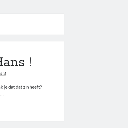
ans !
s 3
 je dat dat zin heeft?
2…