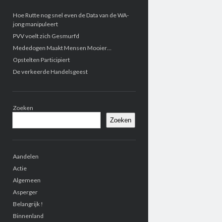
Zijbalk
Hoe Rutte nog snel even de Data van de WA-
jong manipuleert
PVV voelt zich Gesmurfd
Mededogen Maakt Mensen Mooier…
Opstelten Participiert
De verkeerde Handelsgeest
Zoeken
Zoeken
Aandelen
Actie
Algemeen
Asperger
Belangrijk !
Binnenland