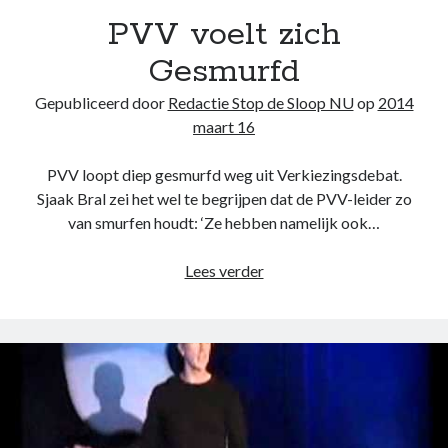
Belangrijk !
PVV voelt zich
Binnenland
Buitenland
Gesmurfd
Demonstratie
Gepubliceerd door
Redactie Stop de Sloop NU
op
2014
Economie
maart 16
Facebook Archief
Fictie & Feit
PVV loopt diep gesmurfd weg uit Verkiezingsdebat.
Filmhuis
Sjaak Bral zei het wel te begrijpen dat de PVV-leider zo
Natuur
van smurfen houdt: ‘Ze hebben namelijk ook…
OESO
Pensioen fondsen
PVV
Lees verder
Plaatjesboek
voelt
Politiek
zich
Samenleving
Gesmurfd
Veiligheid
Verkeer
wapenhandel
Winst