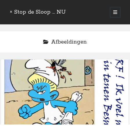
× Stop de Sloop ... NU
open
primair
Zijbalk
menu
Hoe Rutte nog snel even de Data van de WA-jong manipuleert
PVV voelt zich Gesmurfd
Afbeeldingen
Mededogen Maakt Mensen Mooier…
Opstelten Participiert
De verkeerde Handelsgeest
Zoeken
Zoeken
Aandelen
Actie
Algemeen
Asperger