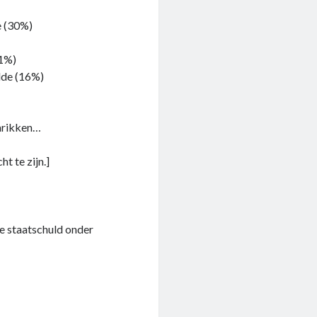
e (30%)
1%)
lde (16%)
chrikken…
ht te zijn.]
e staatschuld onder
!