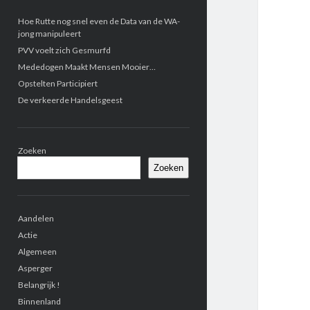
Zijbalk
Hoe Rutte nog snel even de Data van de WA-
jong manipuleert
PVV voelt zich Gesmurfd
Mededogen Maakt Mensen Mooier…
Opstelten Participiert
De verkeerde Handelsgeest
Zoeken
Zoeken
Aandelen
Actie
Algemeen
Asperger
Belangrijk !
Binnenland