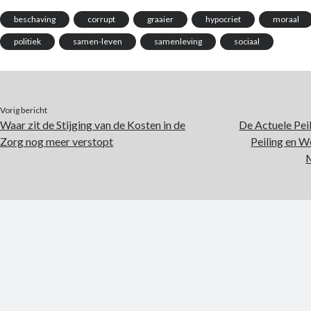
beschaving
corrupt
graaier
hypocriet
moraal
politiek
samen-leven
samenleving
sociaal
Vorig bericht
Waar zit de Stijging van de Kosten in de
De Actuele Pei
Zorg nog meer verstopt
Peiling en W
M