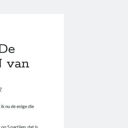
?De
N van
7
ik nu de enige die
p 5 partijen, dat is