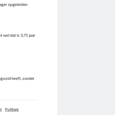
Lager opgeleiden
 wel dat is 3,75 jaar
egooid heeft, zonder
it
Politiek