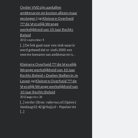
Onder VVD zijn aantallen
ambtenaren en kosten alleen maar
gestegen |
op
Kleinere Overheid
??? de Vreselijk Wrange
werkelijkheid van 10 Jaar Rechts
Beleid
2012 september 4
[...] De link gaat naar een stuk waarin
werd getoond dat er sinds 2000 een
enorme toename van ambtenaren is…
Kleinere Overheid ??? de Vreselijk
Wrange werkelijkheid van 10 Jaar
Rechts Beleid « Doelen Stellen In Je
Leven
op
Kleinere Overheid ??? de
Vreselijk Wrange werkelijkheid van
10 Jaar Rechts Beleid
2012 augustus 26
[...] verder | Bron: rodereus.nl | Opinie |
Vandaag 02:42 @ Nujij.nl – Populairste
[...]