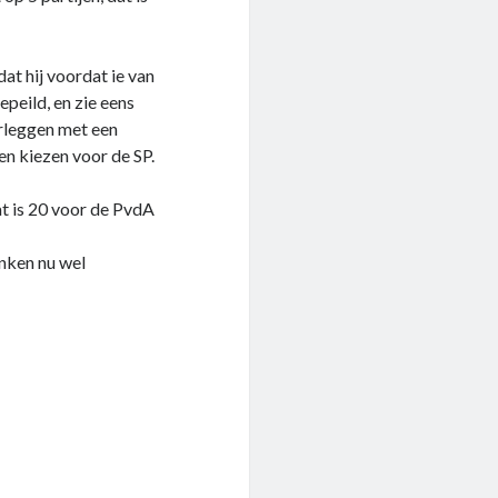
dat hij voordat ie van
peild, en zie eens
rleggen met een
en kiezen voor de SP.
t is 20 voor de PvdA
nken nu wel