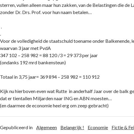
sterren, vullen alleen maar hun zakken, van de Belastingen die de 
zonder Dr. Drs. Prof. voor hun naam betalen…
.
.
Voor de volledigheid de staatschuld toename onder Balkenende, let
waarvan 3 jaar met PvdA
347 102 – 258 982 = 88 120 /3 = 29 373 per jaar
(ondanks 192 mrd bankensteun)
Totaal in 3,75 jaar= 369 894 – 258 982 = 110 912
Kijk nu hierboven even wat Rutte in anderhalf Jaar over de balk g
dat er tientallen Miljarden naar ING en ABN moesten…
(en daarmee de economie heel erg om zeep gebracht)
Gepubliceerd in
Algemeen
Belangrijk !
Economie
Fictie & Fe