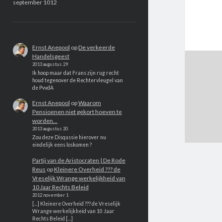
september 1012
Ernst Anepool
op
De verkeerde
Handelsgeest
2013 augustus 29
Ik hoop maar dat Frans zijn rug recht
houd tegenover de Rechtervleugel van
de PvvdA
Ernst Anepool
op
Waarom
Pensioenen niet gekort hoeven te
worden…
2013 augustus 20
Zou deze Disqussie hierover nu
eindelijk eens loskomen ?
Partij van de Aristocraten | De Rode
Reus
op
Kleinere Overheid ??? de
Vreselijk Wrange werkelijkheid van
10 Jaar Rechts Beleid
2012 november 1
[...] Kleinere Overheid ??? de Vreselijk
Wrange werkelijkheid van 10 Jaar
Rechts Beleid [...]