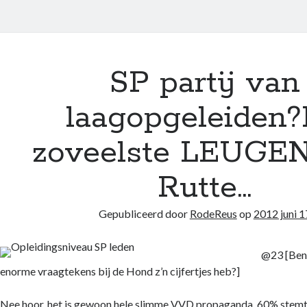
SP partij van
laagopgeleiden
zoveelste LEUGE
Rutte…
Gepubliceerd door
RodeReus
op
2012 juni 1
@23 [Ben 
enorme vraagtekens bij de Hond z’n cijfertjes heb?]
Nee hoor, het is gewoon hele slimme VVD propaganda, 60% stemt o